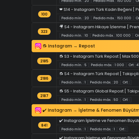
Pedido mín. : 20
Pedido máx. : 150 000
Or
❤ S14 - Instagram Türk Kadın Beğeni [ P
100
Pedido mín. : 20
Pedido máx. : 150 000
Or
🎥 S4 - Instagram Hikaye İzlenme [ Prem
323
Pedido mín. : 10
Pedido máx. : 100 000
Or
🔂 Instagram → Repost
🔂 S3 - Instagram Türk Repost [ Max 500 -
2185
Pedido mín. : 5
Pedido máx. : 1 000
Ort : 
🔂 S4 - Instagram Türk Repost [ Takipçil
2186
Pedido mín. : 1
Pedido máx. : 20
Ort :
🔂 S5 - Instagram Global Repost [ Takipç
2187
Pedido mín. : 1
Pedido máx. : 50
Ort :
✔️ Instagram → İşletme & Fenomen Büyütme
✔️ Instagram İşletme ve Fenomen Büyütm
841
Pedido mín. : 1
Pedido máx. : 1
Ort :
✔️ Instagram İşletme ve Fenomen Büyütme