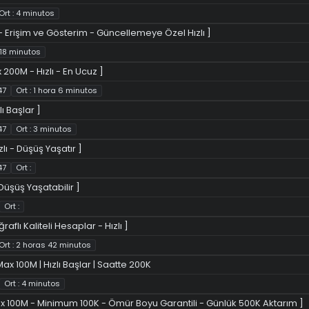
Ort : 4 minutos
- Erişim ve Gösterim - Güncellemeye Özel Hızlı ]
: 18 minutos
200M - Hızlı - En Ucuz ]
47
Ort : 1 hora 6 minutos
ı Başlar ]
47
Ort : 3 minutos
lı - Düşüş Yaşatır ]
47
Ort :
 Düşüş Yaşatabilir ]
Ort :
aflı Kaliteli Hesaplar - Hızlı ]
Ort : 2 horas 42 minutos
ax 100M | Hızlı Başlar | Saatte 200K
Ort : 4 minutos
x 100M - Minimum 100K - Ömür Boyu Garantili - Günlük 500K Aktarım ]