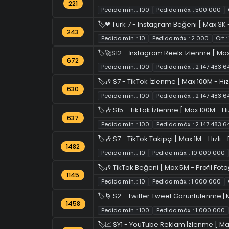
221
Pedido mín. : 100
Pedido máx. : 500 000
🏷️❤ Türk 7 - Instagram Beğeni [ Max 3K 
243
Pedido mín. : 10
Pedido máx. : 2 000
Ort 
🏷️🚀S12 - İnstagram Reels İzlenme [ Max 
672
Pedido mín. : 100
Pedido máx. : 2 147 483 6
🏷️🎶 S7 - TikTok İzlenme [ Max 100M - Hızl
630
Pedido mín. : 100
Pedido máx. : 2 147 483 6
🏷️🎶 S15 - TikTok İzlenme [ Max 100M - Hız
637
Pedido mín. : 100
Pedido máx. : 2 147 483 6
🏷️🎶 S7 - TikTok Takipçi [ Max 1M - Hızlı -
1482
Pedido mín. : 10
Pedido máx. : 10 000 000
🏷️🎶 TikTok Beğeni [ Max 5M - Profil Fotoğr
1145
Pedido mín. : 10
Pedido máx. : 1 000 000
🏷️🌀 S2 - Twitter Tweet Görüntülenme | M
1458
Pedido mín. : 100
Pedido máx. : 1 000 000
🏷️📈 SY1 - YouTube Reklam İzlenme [ Ma