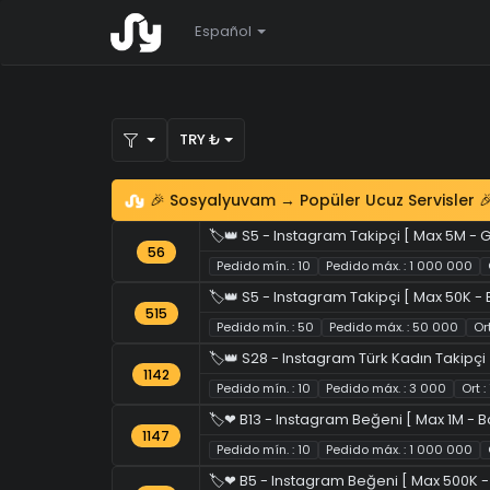
Español
TRY ₺
🎉 Sosyalyuvam → Popüler Ucuz Servisler 
🏷️👑 S5 - Instagram Takipçi [ Max 5M - G
56
Pedido mín. : 10
Pedido máx. : 1 000 000
🏷️👑 S5 - Instagram Takipçi [ Max 50K - E
515
Pedido mín. : 50
Pedido máx. : 50 000
Or
🏷️👑 S28 - Instagram Türk Kadın Takipçi [
1142
Pedido mín. : 10
Pedido máx. : 3 000
Ort 
🏷️❤ B13 - Instagram Beğeni [ Max 1M - Bot
1147
Pedido mín. : 10
Pedido máx. : 1 000 000
🏷️❤ B5 - Instagram Beğeni [ Max 500K -