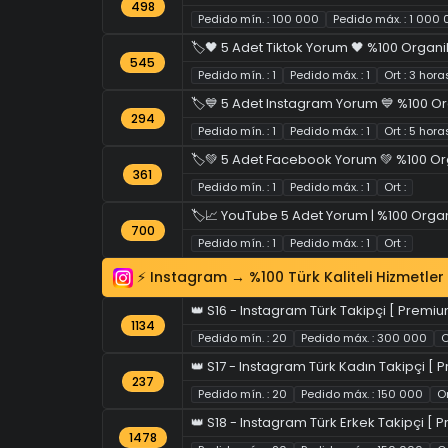
498
Pedido mín. : 100 000
Pedido máx. : 1 000
🏷️🖤 5 Adet Tiktok Yorum 🖤 %100 Organi
545
Pedido mín. : 1
Pedido máx. : 1
Ort : 3 hor
🏷️💙 5 Adet Instagram Yorum 💙 %100 Or
294
Pedido mín. : 1
Pedido máx. : 1
Ort : 5 hor
🏷️💚 5 Adet Facebook Yorum 💚 %100 Or
361
Pedido mín. : 1
Pedido máx. : 1
Ort :
🏷️📈 YouTube 5 Adet Yorum | %100 Orga
700
Pedido mín. : 1
Pedido máx. : 1
Ort :
⚡ Instagram → %100 Türk Kaliteli Hizmetler
👑 S16 - Instagram Türk Takipçi [ Premium
1134
Pedido mín. : 20
Pedido máx. : 300 000
O
👑 S17 - Instagram Türk Kadın Takipçi [ P
237
Pedido mín. : 20
Pedido máx. : 150 000
O
👑 S18 - Instagram Türk Erkek Takipçi [ P
1478