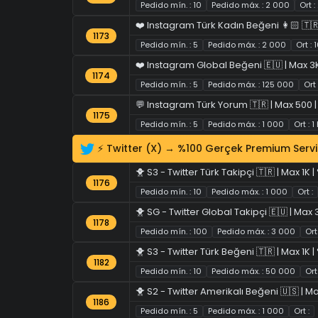
Pedido mín. : 10
Pedido máx. : 2 000
Ort 
❤️ Instagram Türk Kadın Beğeni 👩🏻 🇹🇷
1173
Pedido mín. : 5
Pedido máx. : 2 000
Ort :
❤️ Instagram Global Beğeni 🇪🇺 | Max 3K
1174
Pedido mín. : 5
Pedido máx. : 125 000
Ort
💬 Instagram Türk Yorum 🇹🇷 | Max 500 |
1175
Pedido mín. : 5
Pedido máx. : 1 000
Ort : 
⚡ Twitter (X) → %100 Gerçek Premium Servi
🐥 S3 - Twitter Türk Takipçi 🇹🇷 | Max 1K 
1176
Pedido mín. : 10
Pedido máx. : 1 000
Ort :
🐥 SG - Twitter Global Takipçi 🇪🇺 | Max 
1178
Pedido mín. : 100
Pedido máx. : 3 000
Ort 
🐥 S3 - Twitter Türk Beğeni 🇹🇷 | Max 1K 
1182
Pedido mín. : 10
Pedido máx. : 50 000
Ort 
🐥 S2 - Twitter Amerikalı Beğeni 🇺🇸 | Ma
1186
Pedido mín. : 5
Pedido máx. : 1 000
Ort :