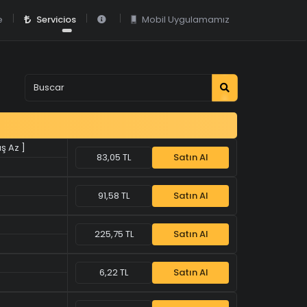
e
Servicios
Mobil Uygulamamız
üş Az ]
83,05 TL
Satın Al
91,58 TL
Satın Al
225,75 TL
Satın Al
6,22 TL
Satın Al