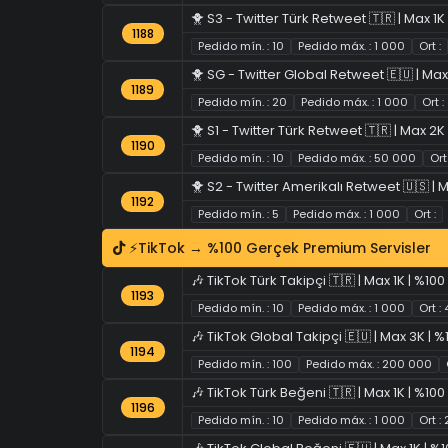
🐥 S3 - Twitter Türk Retweet 🇹🇷 | Max 1K
1188
Pedido mín. : 10
Pedido máx. : 1 000
Ort :
🐥 SG - Twitter Global Retweet 🇪🇺 | Max 
1189
Pedido mín. : 20
Pedido máx. : 1 000
Ort :
🐥 S1 - Twitter Türk Retweet 🇹🇷 | Max 2K
1190
Pedido mín. : 10
Pedido máx. : 50 000
Ort 
🐥 S2 - Twitter Amerikalı Retweet 🇺🇸 | M
1192
Pedido mín. : 5
Pedido máx. : 1 000
Ort :
⚡TikTok → %100 Gerçek Premium Servisler
🎶 TikTok Türk Takipçi 🇹🇷 | Max 1K | %100
1193
Pedido mín. : 10
Pedido máx. : 1 000
Ort :
🎶 TikTok Global Takipçi 🇪🇺 | Max 3K | %
1194
Pedido mín. : 100
Pedido máx. : 200 000
🎶 TikTok Türk Beğeni 🇹🇷 | Max 1K | %100 
1196
Pedido mín. : 10
Pedido máx. : 1 000
Ort :