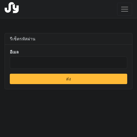
Toggl
naviga
รีเซ็ตรหัสผ่าน
อีเมล
ส่ง