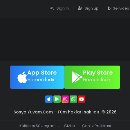
Sign in
Sign up
Services
App Store
Play Store
Hemen İndir
Hemen İndir
SosyalYuvam.Com - Tüm hakları saklıdır. © 2026
Kullanıcı Sözleşmesi
-
Gizlilik
-
Çerez Politikası