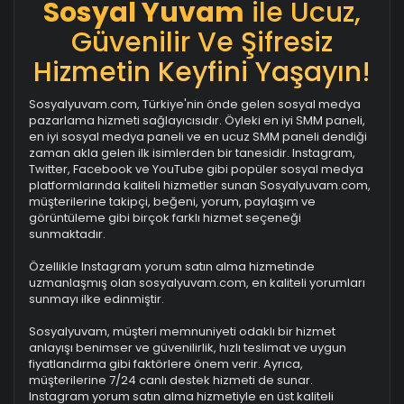
Sosyal Yuvam
ile Ucuz,
Güvenilir Ve Şifresiz
Hizmetin Keyfini Yaşayın!
Sosyalyuvam.com, Türkiye'nin önde gelen sosyal medya
pazarlama hizmeti sağlayıcısıdır. Öyleki en iyi SMM paneli,
en iyi sosyal medya paneli ve en ucuz SMM paneli dendiği
zaman akla gelen ilk isimlerden bir tanesidir. Instagram,
Twitter, Facebook ve YouTube gibi popüler sosyal medya
platformlarında kaliteli hizmetler sunan Sosyalyuvam.com,
müşterilerine takipçi, beğeni, yorum, paylaşım ve
görüntüleme gibi birçok farklı hizmet seçeneği
sunmaktadır.
Özellikle Instagram yorum satın alma hizmetinde
uzmanlaşmış olan sosyalyuvam.com, en kaliteli yorumları
sunmayı ilke edinmiştir.
Sosyalyuvam, müşteri memnuniyeti odaklı bir hizmet
anlayışı benimser ve güvenilirlik, hızlı teslimat ve uygun
fiyatlandırma gibi faktörlere önem verir. Ayrıca,
müşterilerine 7/24 canlı destek hizmeti de sunar.
Instagram yorum satın alma hizmetiyle en üst kaliteli