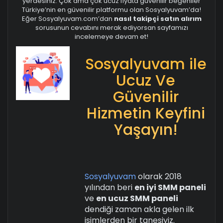
yerdesiniz. Çok ama çok ucuz fiyata güvenilir beğeniler
Türkiye’nin en güvenilir platformu olan Sosyalyuvam’da!
Eğer Sosyalyuvam.com’dan
nasıl takipçi satın alırım
sorusunun cevabını merak ediyorsan sayfamızı
incelemeye devam et!
Sosyalyuvam ile
Ucuz Ve
Güvenilir
Hizmetin Keyfini
Yaşayın!
Sosyalyuvam
olarak 2018
yılından beri
en iyi SMM paneli
ve
en ucuz SMM paneli
dendiği zaman akla gelen ilk
isimlerden bir tanesiyiz.