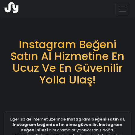
Toggl
naviga
Instagram Beğeni
Satın Al Hizmetine En
Ucuz Ve En Güvenilir
Yolla Ulaş!
Eğer siz de internet üzerinde
Instagram beğeni satın al,
Instagram beğeni satın alma güvenilir, Instagram
beğeni hilesi
gibi aramalar yapıyorsanız doğru