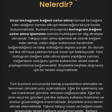
Nelerdir?
Ucuz Instagram beğeni satın alma
hizmeti ile beğeni
satın aldığınız zaman etki görebileceğiniz birçok fayda
bulunmaktadır. Bunların en başında
Instagram beğeni
satın alma işleminin
aslında muhteşem bir algı stratejisi
olmasıdır. Takipçi satın alma işlemine ek olarak beğeni
satın almak, zaten diğer kullanıcılar tarafından
beğenildiğinizi ve takip edildiğinizi algısını yaratır. Bu durum
ise like atmaya çekinen birçok insan için tetikleyicidir. Yani
Instagram beğeni satın alma işlemi yaptığınız zaman,
beğenilerin olduğunu gören kullanıcılar direkt olarak
paylaşımlarınızı beğenecektir. Böylelikle keşfete düşmeniz
için bir neden oluşmaktadır.
Tüm bunların sonucunda hesap popülaritesi artmakta ve
fenomen olmanın yolu açılmaktadır. Eğer bir işletmeniz var
ise markanızın görünür olmasını sağlayacaktır. Eğer bir
ürün veya bir gönderi çok like aldıysa, kullanıcı markanın ve
ürünün güvenirliliğine inanmaktadır. Böylelikle ürünü temin
etmek istemektedir. Tabii ki takipçi sayısı ve beğeni sayısı
arasındaki direkt bağlantı unutulmamalıdır. Beğeni